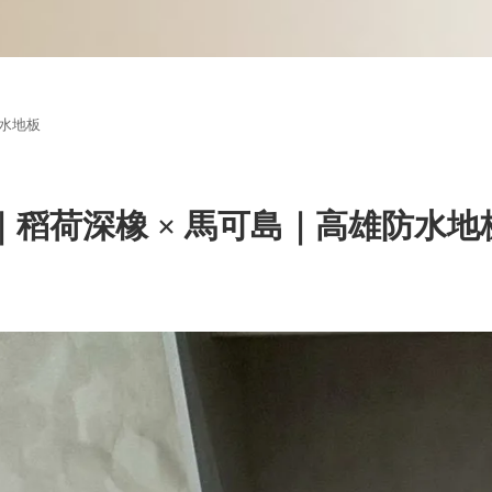
防水地板
｜稻荷深橡 × 馬可島｜高雄防水地