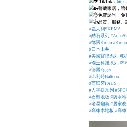
TikTok：
http
薔葳家居，讓
免費諮詢、免
品質、服務、
#義大利SKEMA
#酷石系列 #AquaSt
#德國Krono #KronoOr
#日本山井
#美國寶陞系列 #BA
#瑞士科諾系列 #SW
#德國Egger
#比利時Balterio
#西班牙FAUS
#人字拼系列 #SP
#石塑地板 #防水
#老屋翻新 #居家改
#高雄木地板 #高