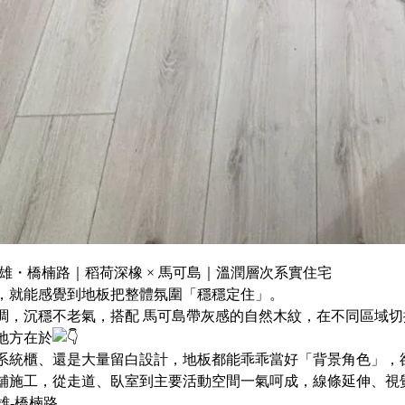
雄・橋楠路｜稻荷深橡 × 馬可島｜溫潤層次系實住宅
，就能感覺到地板把整體氛圍「穩穩定住」。
調，沉穩不老氣，搭配 馬可島帶灰感的自然木紋，在不同區域
地方在於
系統櫃、還是大量留白設計，地板都能乖乖當好「背景角色」，
舖施工，從走道、臥室到主要活動空間一氣呵成，線條延伸、視
雄-橋楠路