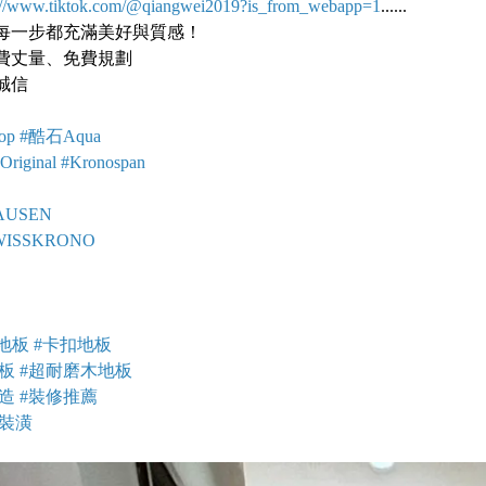
s://www.tiktok.com/@qiangwei2019?is_from_webapp=1
......
每一步都充滿美好與質感！
費丈量、免費規劃
誠信
op #酷石Aqua
iginal #Kronospan
USEN
ISSKRONO
C地板 #卡扣地板
地板 #超耐磨木地板
造 #裝修推薦
雄裝潢