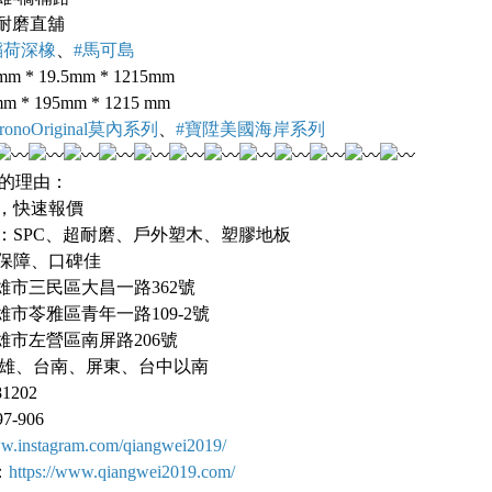
耐磨直舖
稻荷深橡
、
#馬可島
* 19.5mm * 1215mm
* 195mm * 1215 mm
ronoOriginal莫內系列
、
#寶陞美國海岸系列
的理由：
，快速報價
：SPC、超耐磨、戶外塑木、塑膠地板
保障、口碑佳
雄市三民區大昌一路362號
市苓雅區青年一路109-2號
雄市左營區南屏路206號
雄、台南、屏東、台中以南
81202
7-906
ww.instagram.com/qiangwei2019/
：
https://www.qiangwei2019.com/