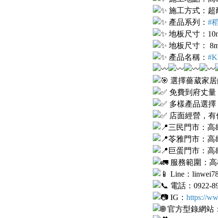
施工方式：超
產品系列：
#
地板尺寸：10mm 
地板尺寸： 8mm 
產品名稱：
#K
選擇薔葳家居
免費到府丈量
多樣產品選擇
店面經營，有
三民門市：高
苓雅門市：高雄
巨蛋門市：高
服務範圍：高
Line：linwei7
電話：0922-89
IG：
https://w
官方型錄網站