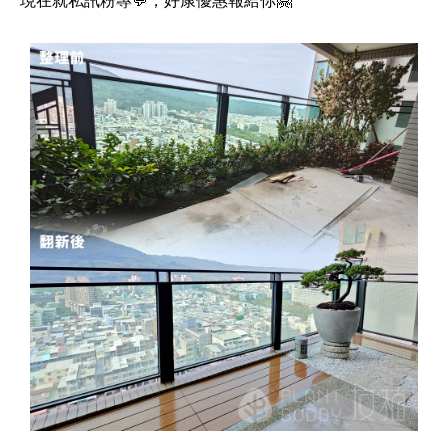
現在就私訊粉專💬，好康優惠報給你🤗