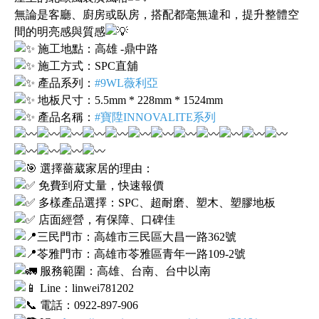
無論是客廳、廚房或臥房，搭配都毫無違和，提升整體空
間的明亮感與質感
施工地點：高雄 -鼎中路
施工方式：SPC直舖
產品系列：
#9WL薇利亞
地板尺寸：5.5mm * 228mm * 1524mm
產品名稱：
#寶陞INNOVALITE系列
選擇薔葳家居的理由：
免費到府丈量，快速報價
多樣產品選擇：SPC、超耐磨、塑木、塑膠地板
店面經營，有保障、口碑佳
三民門市：高雄市三民區大昌一路362號
苓雅門市：高雄市苓雅區青年一路109-2號
服務範圍：高雄、台南、台中以南
Line：linwei781202
電話：0922-897-906