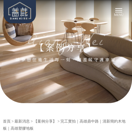
【案例分享】
首頁
>
最新消息
>
【案例分享】
> 完工實拍｜高雄鼎中路｜清新簡約木地
板｜高雄塑膠地板